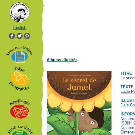
English
Albums Illustrés
TITRE
Le secr
TEXTE
Lucie P
ILLUST
Julie Co
INFOR
Numéro 
ISBN : 
Nombre 
Dimensi