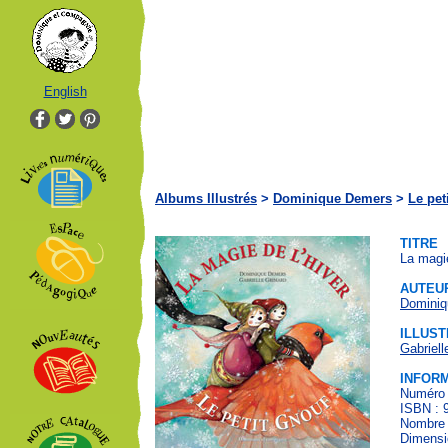
English
Albums Illustrés
>
Dominique Demers
>
Le pet
TITRE
La magie
AUTEU
Domini
ILLUST
Gabriell
INFOR
Numéro 
ISBN : 
Nombre 
Dimensi