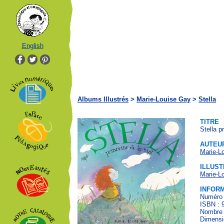
English
Albums Illustrés
>
Marie-Louise Gay
>
Stella
TITRE
Stella p
AUTEU
Marie-L
ILLUST
Marie-L
INFOR
Numéro 
ISBN : 
Nombre 
Dimensi