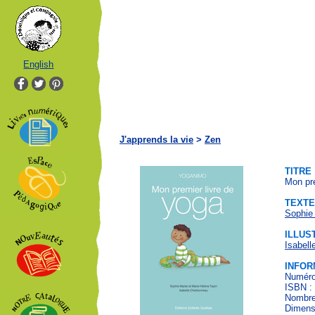
English
J'apprends la vie
>
Zen
TITRE
Mon pre
TEXTE
Sophie
ILLUS
Isabel
INFOR
Numéro 
ISBN :
Nombre
Dimens