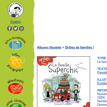
English
Albums Illustrés
>
Drôles de familles !
TITRE
La fam
TEXT
Pierre
ILLUS
Estell
INFOR
Numéro
ISBN :
Nombre
Dimens