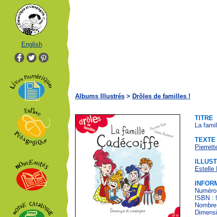
English
Albums Illustrés
>
Drôles de familles !
TITRE
La fami
TEXTE
Pierret
ILLUS
Estelle
INFOR
Numéro 
ISBN : 
Nombre 
Dimensi