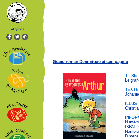
English
Grand roman Dominique et compagnie
TITRE
Le gran
TEXTE
Johanne
ILLUS
Christi
INFOR
Numéro 
ISBN : 
Nombre 
Dimensi