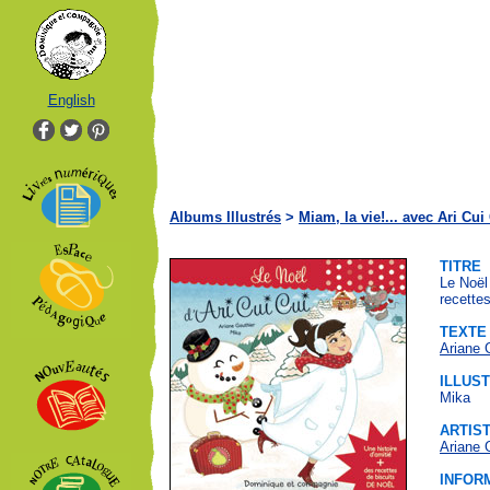
English
Albums Illustrés
>
Miam, la vie!... avec Ari Cui
TITRE
Le Noël 
recette
TEXTE
Ariane 
ILLUS
Mika
ARTIS
Ariane 
INFOR