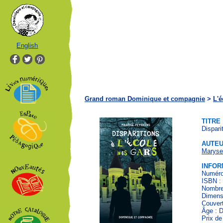
English
Grand roman Dominique et compagnie
>
L'é
TITRE
Dispari
AUTE
Maryse
INFOR
Numéro 
ISBN :
Nombre
Dimens
Couver
Âge : 
Prix de