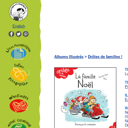
English
Albums Illustrés
>
Drôles de familles !
T
L
T
P
I
E
I
N
I
N
D