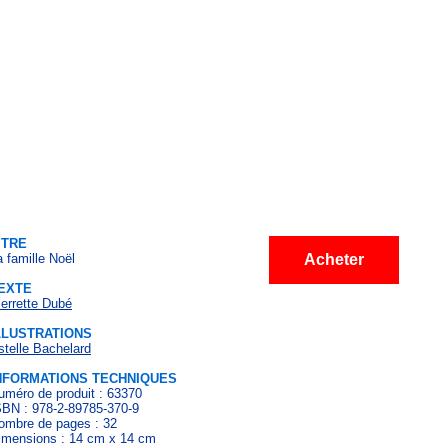
ITRE
a famille Noël
Acheter
EXTE
ierrette Dubé
LLUSTRATIONS
stelle Bachelard
NFORMATIONS TECHNIQUES
uméro de produit : 63370
SBN : 978-2-89785-370-9
ombre de pages : 32
imensions : 14 cm x 14 cm