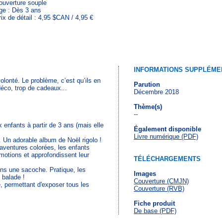
ouverture souple
ge : Dès 3 ans
rix de détail : 4,95 $CAN / 4,95 €
INFORMATIONS SUPPLÉME
lonté. Le problème, c’est qu’ils en
Parution
déco, trop de cadeaux...
Décembre 2018
Thème(s)
--
 enfants à partir de 3 ans (mais elle
Également disponible
Livre numérique (PDF)
. Un adorable album de Noël rigolo !
 aventures colorées, les enfants
émotions et approfondissent leur
TÉLÉCHARGEMENTS
ans une sacoche. Pratique, les
Images
 balade !
Couverture (CMJN)
e, permettant d'exposer tous les
Couverture (RVB)
Fiche produit
De base (PDF)