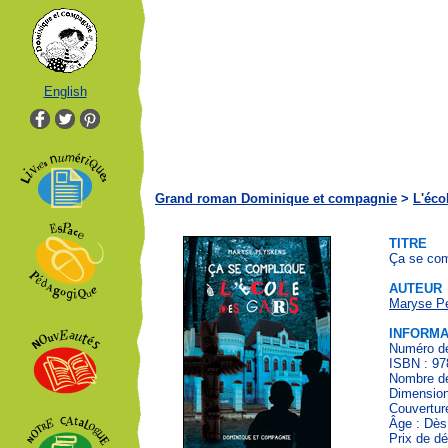
English
Grand roman Dominique et compagnie
>
L'éco
TITRE
Ça se com
AUTEUR
Maryse P
INFORMA
Numéro de
ISBN : 97
Nombre de
Dimension
Couvertur
Âge : Dès
Prix de dé