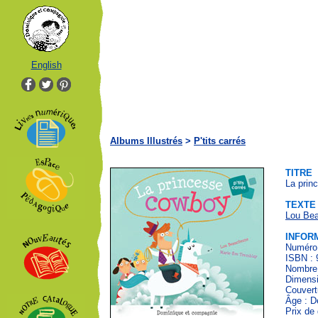
English
Albums Illustrés
>
P'tits carrés
TITRE
La prin
TEXTE
Lou Be
INFOR
Numéro 
ISBN : 
Nombre 
Dimensi
Couvert
Âge : D
Prix de