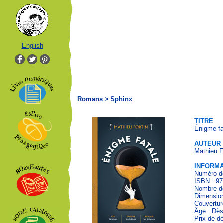
English
Romans
>
Sphinx
TITRE
Énigme fa
AUTEUR
Mathieu F
INFORMA
Numéro de
ISBN : 97
Nombre de
Dimension
Couvertur
Âge : Dès
Prix de d