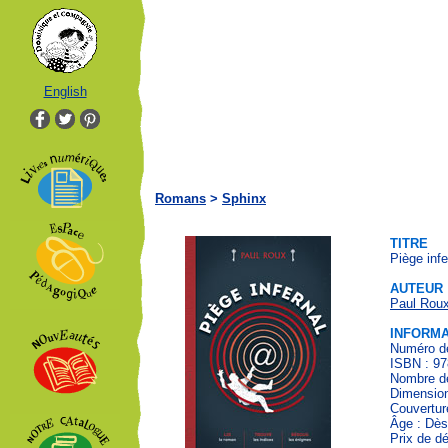
English
Romans
>
Sphinx
TITRE
Piège infe
AUTEUR
Paul Rou
INFORMA
Numéro de
ISBN : 97
Nombre de
Dimension
Couvertur
Âge : Dès
Prix de dé