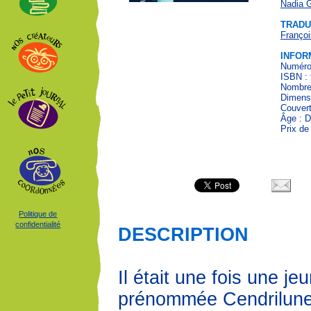
Nadia 
TRADU
Françoi
INFOR
Numéro 
ISBN : 
Nombre
Dimens
Couvert
Âge : D
Prix de
Politique de
confidentialité
DESCRIPTION
Il était une fois une jeu
prénommée Cendrilune