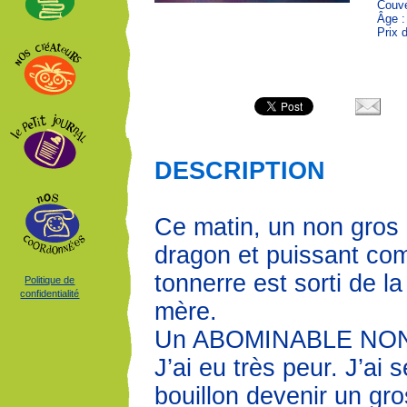
Couve
Âge :
Prix 
DESCRIPTION
Ce matin, un non gro
dragon et puissant co
tonnerre est sorti de 
Politique de
confidentialité
mère.
Un ABOMINABLE NO
J’ai eu très peur. J’ai se
bouillon devenir un gro