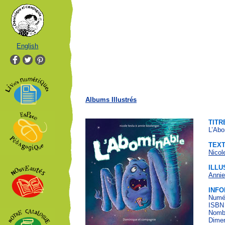
English
Albums Illustrés
TITR
L’Ab
TEX
Nicol
ILLU
Annie
INFO
Numér
ISBN 
Nombr
Dimen