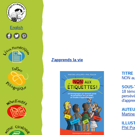
English
J'apprends la vie
TITRE
NON aux
SOUS-
18 témo
persévé
d'appre
AUTE
Martine
ILLUS
Phil Po