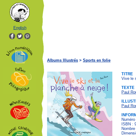
English
Albums Illustrés
>
Sports en folie
TITRE
Vive le 
TEXTE
Paul Ro
ILLUST
Paul Ro
INFOR
Numéro 
ISBN : 
Nombre 
Dimensi