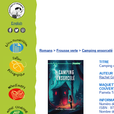
English
Romans
>
Frousse verte
>
Camping ensorcelé
TITRE
Camping 
AUTEUR
Rachel Gr
MAQUETT
COUVER
Pamela T
INFORMA
Numéro de
ISBN : 97
Nombre de