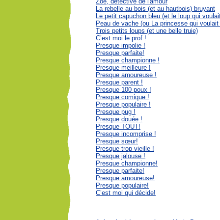
Zoé, détective de l'amour
La rebelle au bois (et au hautbois) bruyant
Le petit capuchon bleu (et le loup qui voulai
Peau de vache (ou La princesse qui voulait
Trois petits loups (et une belle truie)
C’est moi le prof !
Presque impolie !
Presque parfaite!
Presque championne !
Presque meilleure !
Presque amoureuse !
Presque parent !
Presque 100 poux !
Presque comique !
Presque populaire !
Presque pug !
Presque douée !
Presque TOUT!
Presque incomprise !
Presque sœur!
Presque trop vieille !
Presque jalouse !
Presque championne!
Presque parfaite!
Presque amoureuse!
Presque populaire!
C’est moi qui décide!