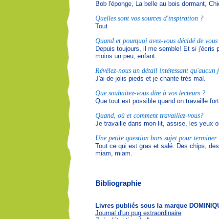
Bob l'éponge, La belle au bois dormant, Chi
Quelles sont vos sources d'inspiration ?
Tout
Quand et pourquoi avez-vous décidé de vous c
Depuis toujours, il me semble! Et si j'écris 
moins un peu, enfant.
Révélez-nous un détail intéressant qu'aucun j
J'ai de jolis pieds et je chante très mal.
Que souhaitez-vous dire à vos lecteurs ?
Que tout est possible quand on travaille fort
Quand, où et comment travaillez-vous?
Je travaille dans mon lit, assise, les yeux o
Une petite question hors sujet pour terminer :
Tout ce qui est gras et salé. Des chips, de
miam, miam.
Bibliographie
Livres publiés sous la marque DOMIN
Journal d'un pug extraordinaire