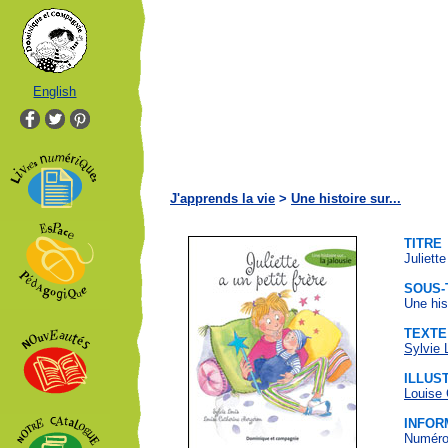
English
J'apprends la vie
>
Une histoire sur...
TITRE
Juliette
SOUS-
Une hist
TEXTE
Sylvie 
ILLUS
Louise 
INFOR
Numéro 